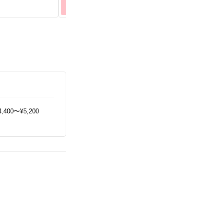
3
4
26
27
28
29
30
31
1
4,400〜¥5,200