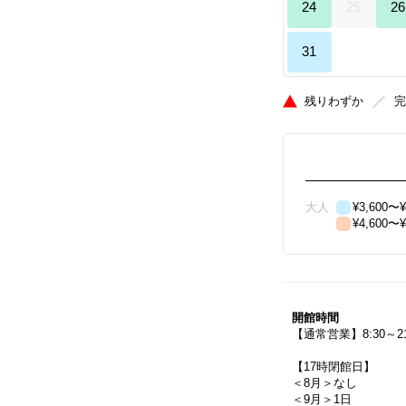
24
25
26
31
1
2
残りわずか
完
大人
¥3,600〜¥
¥4,600〜¥
開館時間
【通常営業】8:30～21:
【17時閉館日】

＜8月＞なし

＜9月＞1日
